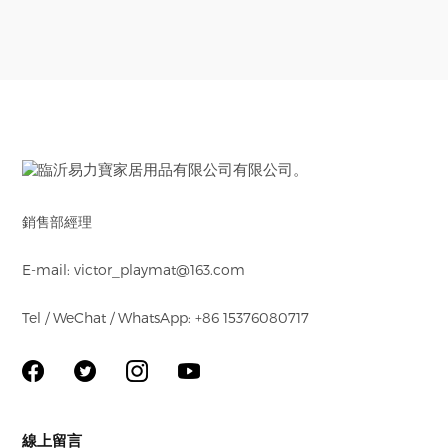
銷售部經理
E-mail: victor_playmat@163.com
Tel / WeChat / WhatsApp: +86 15376080717
線上留言