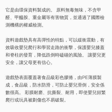
它是由環保資料製成的。 原料無毒無味，不含甲
醛、甲醯胺、重金屬等有害物質，並通過了國際檢
測機構的權威檢測。
資料
遊戲墊
具有高彈性的特點，可以緩衝震動，有
效吸收嬰兒爬行和學習走路的衝擊，保護嬰兒膝蓋
和脊柱的發育，降低跌倒時磕碰的風險。 讓嬰兒更
安全，讓父母更有信心。
遊戲墊表面覆蓋著食品級
彩色膠捲
，由PE薄膜製
成，食品級，防水防滑，可防止嬰兒滑倒，安全係
數很高。 彩膜耐磨、抗撕裂、耐用，即使嬰兒頻繁
爬行或玩具被劃傷也不易破裂。