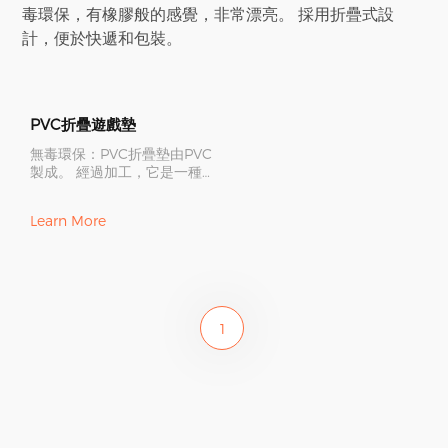
毒環保，有橡膠般的感覺，非常漂亮。 採用折疊式設
計，便於快遞和包裝。
PVC折疊遊戲墊
無毒環保：PVC折疊墊由PVC
製成。 經過加工，它是一種
安全、環保、無毒的嬰兒資料
Learn More
1