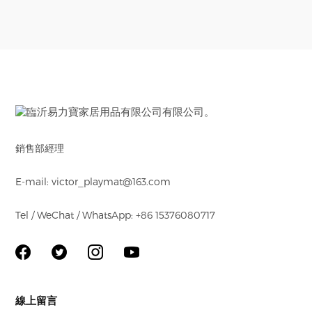
銷售部經理
E-mail: victor_playmat@163.com
Tel / WeChat / WhatsApp: +86 15376080717
線上留言