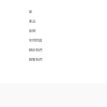
家
產品
新聞
常問問題
關於我們
聯繫我們
臨沂易力寶家居用品有限公司有限公司。
©
All Rights Reserved
sitemap.xml
sitemap.html