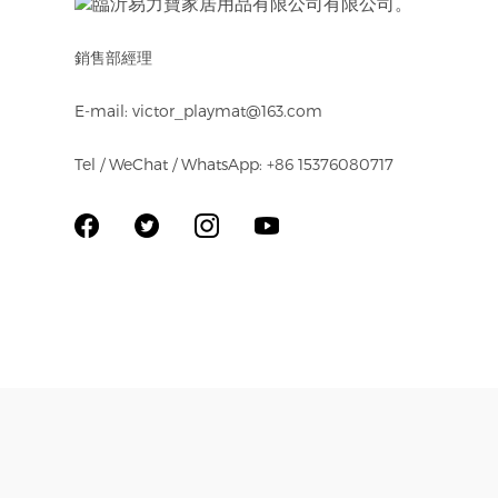
銷售部經理
E-mail: victor_playmat@163.com
Tel / WeChat / WhatsApp: +86 15376080717