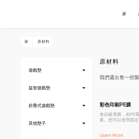
家
家
原材料
原材料
遊戲墊
我們還出售一些製
益智遊戲墊
彩色印刷PE膜
折疊式遊戲墊
食品級薄膜，由PE
案。您可以使用固定
其他墊子
計。 它主要用於生
塗覆在遊戲墊的表面
Learn More