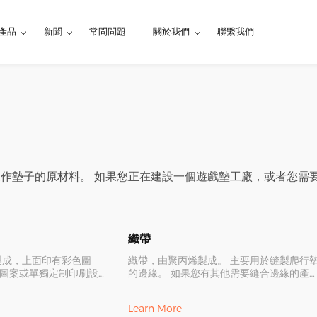
產品
新聞
常問問題
關於我們
聯繫我們
作墊子的原材料。 如果您正在建設一個遊戲墊工廠，或者您需
織帶
製成，上面印有彩色圖
織帶，由聚丙烯製成。 主要用於縫製爬行
圖案或單獨定制印刷設
的邊緣。 如果您有其他需要縫合邊緣的產
產遊戲墊，作為原材料並
品，您也可以從我們這裡定制。
。
Learn More